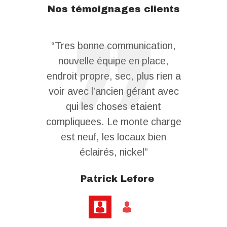
Nos témoignages clients
sme ,très
“Tres bonne communication,
 au top
nouvelle équipe en place,
 vous le
endroit propre, sec, plus rien a
”
voir avec l’ancien gérant avec
qui les choses etaient
ra
compliquees. Le monte charge
est neuf, les locaux bien
éclairés, nickel”
Patrick Lefore