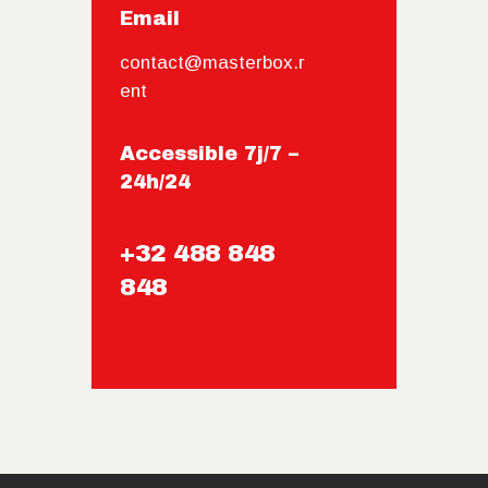
Email
contact@masterbox.r
ent
Accessible 7j/7 –
24h/24
+32 488 848
848