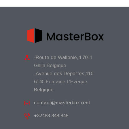
-Route de Wallonie,4 7011
Ghlin Belgique
-Avenue des Déportés,110
6140 Fontaine L’Evêque
Belgique
contact@masterbox.rent
+32488 848 848